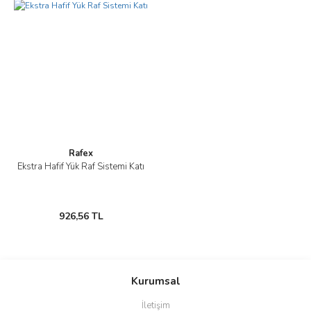
Görüş ve önerileriniz için teşekkür ederiz.
Yorum Yaz
Ürün resmi kalitesiz, bozuk veya görüntülenemiyor.
Ürün açıklamasında eksik bilgiler bulunuyor.
Ürün bilgilerinde hatalar bulunuyor.
Ürün fiyatı diğer sitelerden daha pahalı.
Bu ürüne benzer farklı alternatifler olmalı.
Rafex
Ekstra Hafif Yük Raf Sistemi Katı
Gönder
926,56 TL
Kurumsal
İletişim