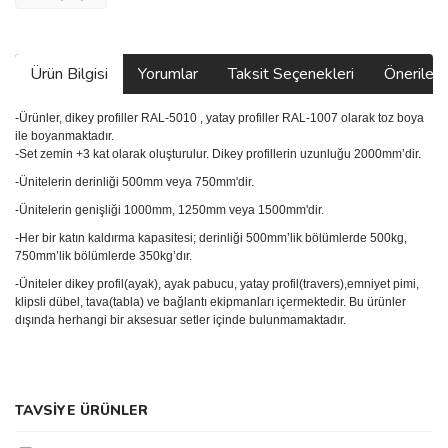
Ürün Bilgisi
Yorumlar
Taksit Seçenekleri
Önerilerin
-Ürünler, dikey profiller RAL-5010 , yatay profiller RAL-1007 olarak toz boya
ile boyanmaktadır.
-Set zemin +3 kat olarak oluşturulur. Dikey profillerin uzunluğu 2000mm’dir.
-Ünitelerin derinliği 500mm veya 750mm'dir.
-Ünitelerin genişliği 1000mm, 1250mm veya 1500mm'dir.
-Her bir katın kaldırma kapasitesi; derinliği 500mm’lik bölümlerde 500kg,
750mm’lik bölümlerde 350kg’dır.
-Üniteler dikey profil(ayak), ayak pabucu, yatay profil(travers),emniyet pimi,
klipsli dübel, tava
(tabla)
ve bağlantı ekipmanları içermektedir. Bu ürünler
dışında herhangi bir aksesuar setler içinde bulunmamaktadır.
Bu ürünün fiyat bilgisi, resim, ürün açıklamalarında ve diğer
TAVSİYE ÜRÜNLER
konularda yetersiz gördüğünüz noktaları öneri formunu kullanarak
Bu ürüne ilk yorumu siz yapın!
tarafımıza iletebilirsiniz.